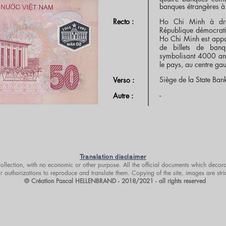
banques étrangères à
Recto :
Ho Chi Minh à dro
République démocrati
Ho Chi Minh est appar
de billets de ban
symbolisant 4000 ans
le pays, au centre ga
Siège de la State Ban
Verso :
-
Autre :
Translation disclaimer
 collection, with no economic or other purpose. All the official documents which decora
r authorizations to reproduce and translate them. Copying of the site, images are stri
© Création Pascal HELLENBRAND - 2018/2021 - all rights reserved