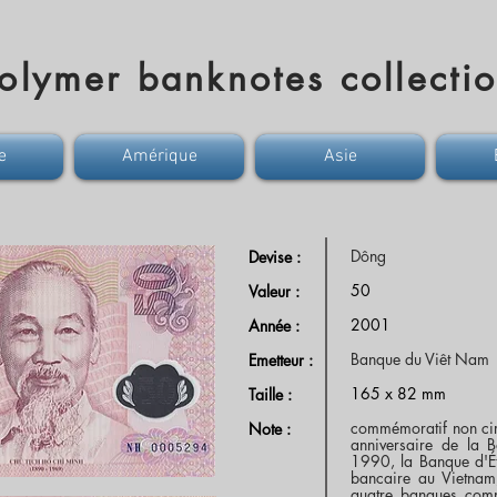
olymer banknotes collecti
e
Amérique
Asie
Dông
Devise :
50
Valeur :
2001
Année :
Banque du Viêt Nam
Emetteur :
165 x 82 mm
Taille :
commémoratif non cir
Note :
anniversaire de la 
1990, la Banque d'Éta
bancaire au Vietnam
quatre banques comme