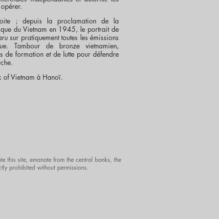
 opérer.
ite ; depuis la proclamation de la
que du Vietnam en 1945, le portrait de
u sur pratiquement toutes les émissions
que. Tambour de bronze vietnamien,
 de formation et de lutte pour défendre
uche.
k of Vietnam à Hanoï.
te this site, emanate from the central banks, the
ctly prohibited without permissions.