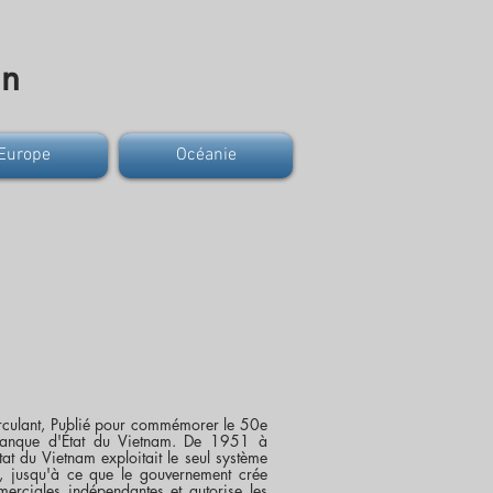
on
Europe
Océanie
Polymère
culant, Publié pour commémorer le 50e
Banque d'État du Vietnam. De 1951 à
t du Vietnam exploitait le seul système
, jusqu'à ce que le gouvernement crée
rciales indépendantes et autorise les