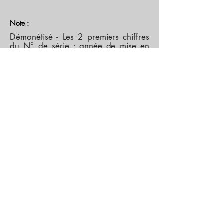
Note :
Démonétisé - Les 2 premiers chiffres
du N° de série : année de mise en
circulation.
Recto :
Dame Nellie Melba
(1861-1931)
. Au
cours de sa vie, Dame Nellie Melba
a obtenu une reconnaissance
internationale en tant que soprano et
a joui d'un statut de «superstar»
inégalé en Australie. "Peach Melba",
le célèbre dessert, porte son
nom. L'intérieur du Her Majesty's
Theatre de Sydney à gauche.
Verso :
Sir John Monash
(1865-1931)
, l'un