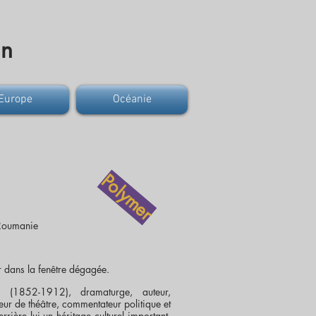
on
Europe
Océanie
Polymer
 Roumanie
r
dans la fenêtre dégagée.
 (1852-1912), dramaturge, auteur,
teur de théâtre, commentateur politique et
errière lui un héritage culturel important,