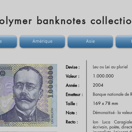
olymer banknotes collecti
e
Amérique
Asie
Leu ou Lei au pluriel
Devise :
1.000.000
Valeur :
2004
Année :
Banque nationale de
Emetteur :
169 x 78 mm
Taille :
Démonaitisé - la valeu
Note :
Recto :
Ion Luca Caragiale
écrivain, poète, direc
journaliste. Laissant d