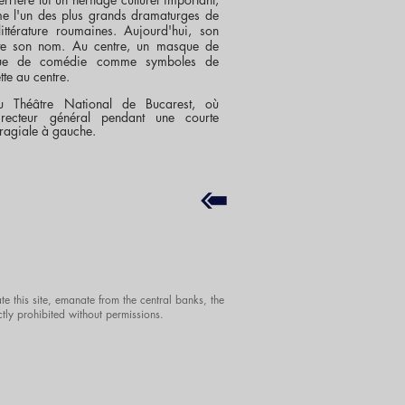
me l'un des plus grands dramaturges de
ittérature roumaines. Aujourd'hui, son
orte son nom. Au centre, un masque de
que de comédie comme symboles de
tte au centre.
du Théâtre National de Bucarest, où
recteur général pendant une courte
ragiale à gauche.
te this site, emanate from the central banks, the
ctly prohibited without permissions.