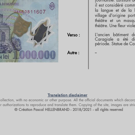
il est considéré com
la langue et de la l
village d'origine p
théâtre et un mas
théâtre. Une fleur viole
L'ancien bâtiment 
Verso :
Caragiale a été di
période. Statue de Ca
--
Autre :
Translation disclaimer
 collection, with no economic or other purpose. All the official documents which decora
r authorizations to reproduce and translate them. Copying of the site, images are stri
© Création Pascal HELLENBRAND - 2018/2021 - all rights reserved